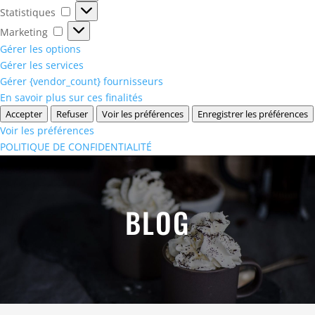
Statistiques
Statistiques
Marketing
Marketing
Gérer les options
Gérer les services
Gérer {vendor_count} fournisseurs
En savoir plus sur ces finalités
Accepter
Refuser
Voir les préférences
Enregistrer les préférences
Voir les préférences
POLITIQUE DE CONFIDENTIALITÉ
BLOG